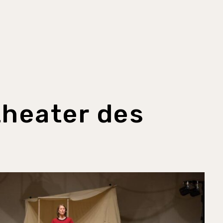
theater des
s