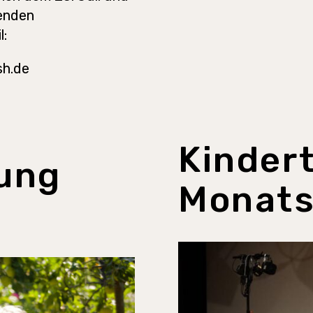
genden
l:
sh.de
Kinder
ung
Monat